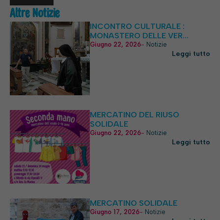
necessari per
il corretto
Altre Notizie
funzionamento
INCONTRO CULTURALE :
del sito web.
MONASTERO DELLE VER...
Giugno 22, 2026
-
Notizie
Leggi tutto
Statistiche
Per
consentirci
di
migliorare
la
MERCATINO DEL RIUSO
funzionalità
SOLIDALE
e la
Giugno 22, 2026
-
Notizie
struttura
Leggi tutto
del sito
web, in
base
all'utilizzo
del sito
web stesso.
MERCATINO SOLIDALE
Giugno 17, 2026
-
Notizie