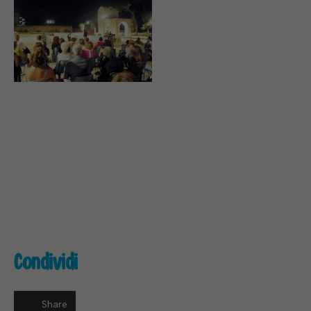
Necessari
Condividi
Questi cookie
non sono
facoltativi.
Sono
Share