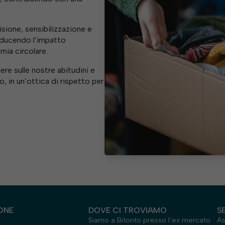
sione, sensibilizzazione e
iducendo l’impatto
mia circolare.
ere sulle nostre abitudini e
 in un’ottica di rispetto per
Necessari
Questi cookie
non sono
ONE
DOVE CI TROVIAMO
S
facoltativi.
Siamo a Bitonto presso l’ex mercato
As
Sono