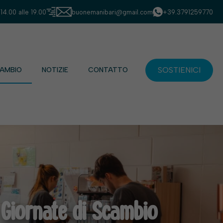
 14.00 alle 19.00
buonemanibari@gmail.com
+39.3791259770
SOSTIENICI
CAMBIO
NOTIZIE
CONTATTO
Giornate di Scambio