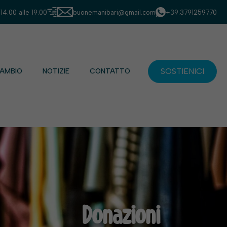
 14.00 alle 19.00
buonemanibari@gmail.com
+39.3791259770
SOSTIENICI
CAMBIO
NOTIZIE
CONTATTO
Donazioni