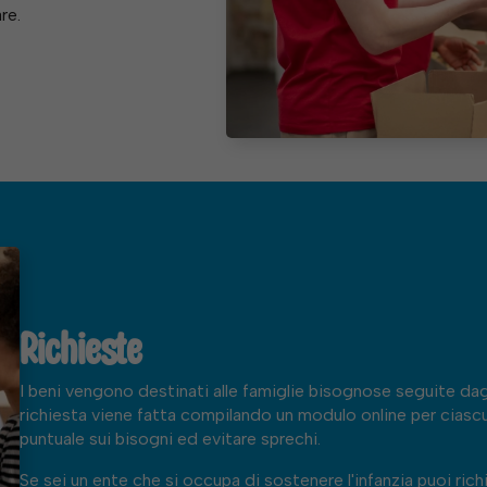
re.
Richieste
I beni vengono destinati alle famiglie bisognose seguite dagli
richiesta viene fatta compilando un modulo online per ciascu
puntuale sui bisogni ed evitare sprechi.
Se sei un ente che si occupa di sostenere l'infanzia puoi rich