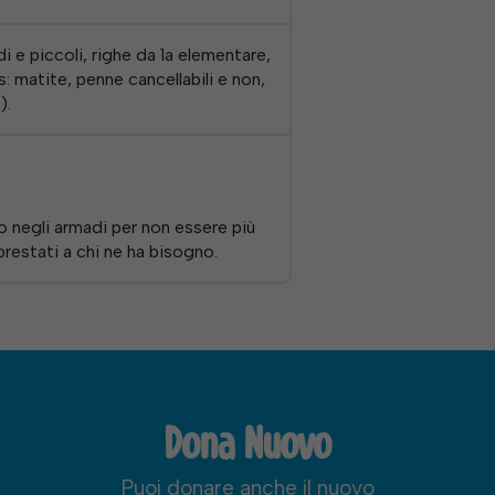
i e piccoli, righe da 1a elementare,
: matite, penne cancellabili e non,
).
o negli armadi per non essere più
Necessari
restati a chi ne ha bisogno.
Questi cookie
non sono
facoltativi.
Sono
necessari per
il corretto
funzionamento
del sito web.
Dona Nuovo
Statistiche
Puoi donare anche il nuovo